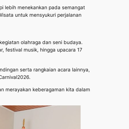
api lebih menekankan pada semangat
Wisata untuk mensyukuri perjalanan
kegiatan olahraga dan seni budaya.
, festival musik, hingga upacara 17
andingan serta rangkaian acara lainnya,
Carnival2026.
dan merayakan keberagaman kita dalam