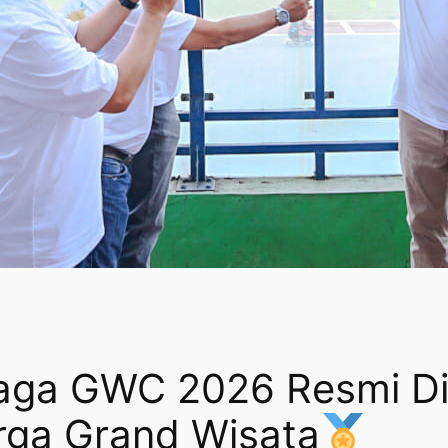
aga GWC 2026 Resmi D
ga Grand Wisata