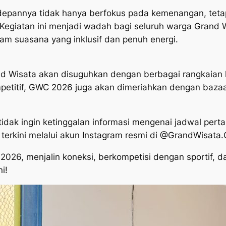
 depannya tidak hanya berfokus pada kemenangan, tet
. Kegiatan ini menjadi wadah bagi seluruh warga Grand 
am suasana yang inklusif dan penuh energi.
nd Wisata akan disuguhkan dengan berbagai rangkaian 
petitif, GWC 2026 juga akan dimeriahkan dengan bazaar
tidak ingin ketinggalan informasi mengenai jadwal pert
terkini melalui akun Instagram resmi di @GrandWisata.
026, menjalin koneksi, berkompetisi dengan sportif, 
i!