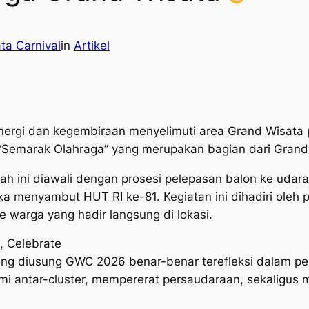
ta Carnival
in
Artikel
nergi dan kegembiraan menyelimuti area Grand Wisata 
“Semarak Olahraga” yang merupakan bagian dari Grand
 ini diawali dengan prosesi pelepasan balon ke udara 
ka menyambut HUT RI ke-81. Kegiatan ini dihadiri oleh
warga yang hadir langsung di lokasi.
 Celebrate
ang diusung GWC 2026 benar-benar terefleksi dalam pe
rahmi antar-cluster, mempererat persaudaraan, sekalig