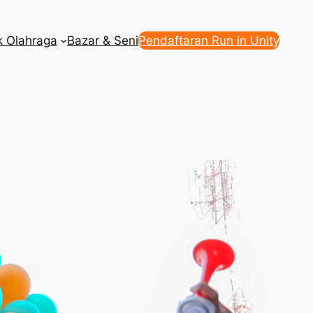
 Olahraga
Bazar & Seni
Pendaftaran Run in Unity